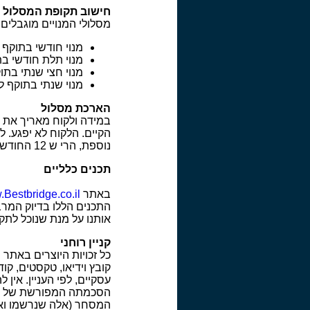
חישוב תקופת המסלול
מסלולי המנויים מוגבלים 
מנוי חודשי בתוקף ל 30 י
מנוי תלת חודשי בתוקף 
מנוי חצי שנתי בתוקף ל 0
מנוי שנתי בתוקף ל 365 יו
הארכת מסלול
במידה ולקוח מאריך את ה
נוספת, הרי ש 12 החודשים הנוספים יחלו רק כאשר יסתיים המנוי הנוכחי.
תכנים כלליים
באתר
Bestbridge.co.il
התכנים הללו בדיוק המרב
אותנו על מנת שנוכל לתקנ
קניין רוחני
קובץ וידיאו, טקסטים, קו
עסקיים, לפי העניין. אין
המסחר (אלה שנרשמו ואלה שלא