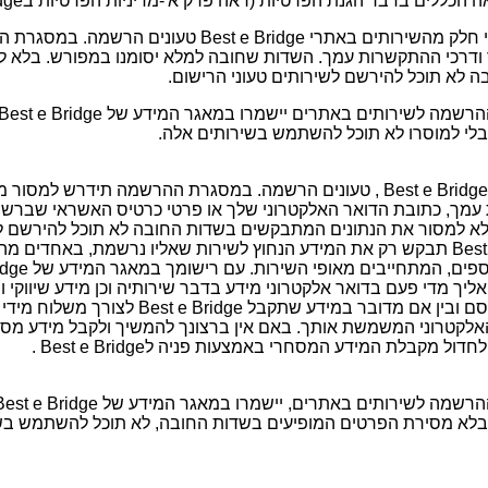
כללים בדבר הגנת הפרטיות (ראה פרק א'-מדיניות הפרטיות בBest e Bridge ).
על אף האמור לעיל, דע כי חלק מהשירותים באתרי t e Bridge
 ודרכי ההתקשרות עמך. השדות שחובה למלא יסומנו במפורש. בלא ל
לא תוכל להירשם לשירותים טעוני הרישום.
בלי למוסרו לא תוכל להשתמש בשירותים אלה.
חלק מהשירותים באתרי Best e Bridge , טעונים הרשמה. במסגרת ההרשמה תידרש
עמך, כתובת הדואר האלקטרוני שלך או פרטי כרטיס האשראי שברש
לא למסור את הנתונים המתבקשים בשדות החובה לא תוכל להירשם ל
רישום. הואיל ו-Best e Bridge תבקש רק את המידע הנחוץ לשירות שאליו נרשמת, בא
שלוח אליך מדי פעם בדואר אלקטרוני מידע בדבר שירותיה וכן מידע שיווקי 
במידע שהיא עצמה תפרסם ובין אם מדובר במידע שת
אלקטרוני המשמשת אותך. באם אין ברצונך להמשיך ולקבל מידע מסחר
 מקבלת המידע המסחרי באמצעות פניה לBest e Bridge .
בלא מסירת הפרטים המופיעים בשדות החובה, לא תוכל להשתמש בשי