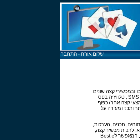
שלום אורח -
התחבר
ים בו ובמכשירי קצה שונים
(לרבות בטלוויזיה, רדיו, אינטרנט, רשתות טלפונים סלולרים, טכנולוגיית WAP, אינטרנט סלולרי, SMS , טלוויזיה בפס
גיהם, וכן כל אמצעי קצה אחר) כפוף
 ותכניו מעידה על
תוחים, תכנים, הערכות,
וא, לרבות מכשיר קצה,
הקיים כיום, או יהיה קיים בעתיד, בין אם הוא בבעלות Best e Bridge ובין אם הוא בבעלות צד ג', המאפשר לBest e