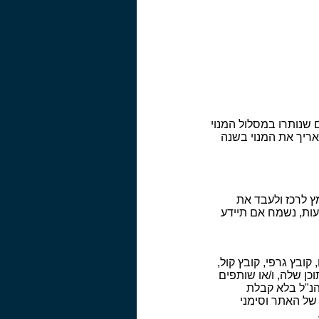
 שנותרו במסלול המנוי
י והוא מחליט להאריך את המנוי בשנה
 לרכז ולעבד את
עות, נשמח אם תיידע
, ובכל תוכנה, יישום, קובץ גרפי, קובץ קול,
כן שלה, ו/או שותפים
מהנ"ל בלא קבלת
. שמה של Best e Bridge , שם המתחם של האתר וסימני