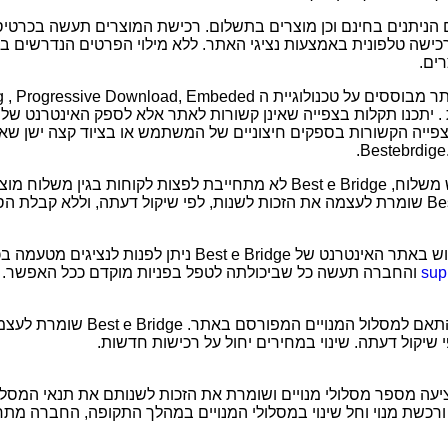
 הניתנים בחינם וכן מוצרים בתשלום. רכישת המוצרים תעשה בכרטיס
רכישה טלפונית באמצעות נציגי האתר. ללא מילוי הפרטים הנדרשים 
ים.
תכני הוידיאו הניתנים באתר מבוססים על טכנולוגיית ה Download, Embeded
פייה הקשורות בספקים חיצוניים של המשתמש או בציוד קצה ישן שאי
בעת רכישת מוצר הדורש משלוח, Best e Bridge לא מתחייבת לפצות לקוחות ב
לשימת לבך, Best e Bridge שומרת לעצמה את הזכות לשנות, לפי שיקול דעתה, וללא
Best e  ניתן לפנות לנציגים מטעמה בכתובת דוא"ל
sup
והחברה תעשה כל שביכולתה לטפל בפניות מוקדם ככל האפשר.
המחירים באתר הינם בהתאם למסלול המנו
שיקול דעתה. שינוי במחירים יחול על רכישות חדשות.
 Best e Bridge מציעה מספר מסלולי מנויים ושומרת את הזכות לשנותם את תנאי 
ורכשת מנוי וחל שינוי במסלולי המנויים במהלך התקופה, החברה מת