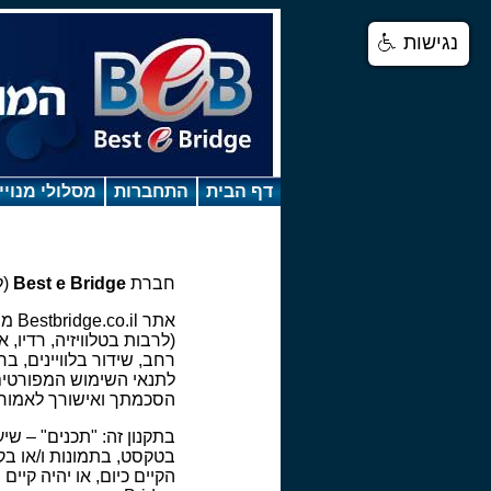
נגישות
דף הבית
התחברות
מסלולי מנויי
חברת
Best e Bridge
(ל
אתר
לתנאי השימוש המפורטים 
הסכמתך ואישורך לאמור 
בתקנון זה: "תכנים" – שיע
בטקסט, בתמונות ו/או בקו