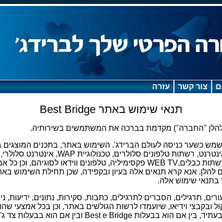
ם
צור קשר
עזרה
תנאי שימוש באתר Best Bridge
הלן "החברה") מקדמת בברכה את המשתמשים בשירותיה.
 Bestbridge.co.il משמש כשער כניסה לעולם הברידג'. השימוש באתר, בתכנים המוצג
רחב, שידור בלוויינים, ברשתות כבלים,WEB TV פקסימיליה, טלפונים ווידאו לסו
להלן. אנא קרא תנאים אלה בעיון ובקפידה, שכן תחילת השימוש באתר
בתנאי שימוש אלה.
ורים, תרגילים, הסברים לתרגילים, כתבות, סקירות, נתונים, ידיעות, ני
ל ובקבצי וידיאו, שיועמדו לרשות הגולשים באתר, וכן בכל אמצעי שה