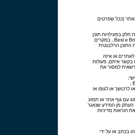
ך באתר (ככל שפרטים
תוכן של Best e Bridge , או בעת שתיקח חלק בפעילויות תוכן
של צד שלישי, או בפעילויות משותפות לBest e Bridge ולצד שלישי המוצגות באתרי Best e Bridge . במקרים
 התוכן הרלבנטית
 הסכם ההצטרפות לאתרים או איזה
 בקשר איתם, פעולות
ת כמנוגדות לדין, או ניסיון לבצע פעולות כאלה במקרים אלה, תהיה Best e Bridge רשאית למסור את
גופך או לרכושך או לגופו או
תתמזג עם גוף אחר או תמזג
 העתק מן המידע שנאגר
ת הוראות מדיניות
כוחו שהרשהו בכתב או על ידי