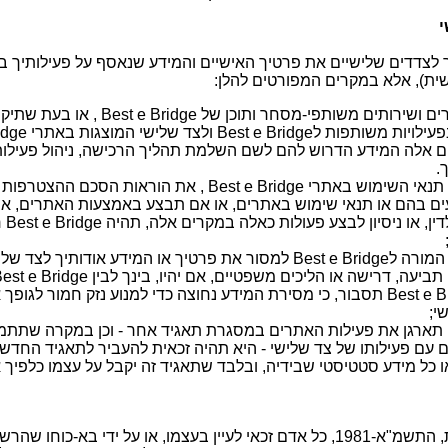
י
Bes לא תעביר לצדדים שלישיים את פרטיך האישיים והמידע שנאסף על פעילותי
שית), אלא במקרים המפורטים להלן:
בעת שתרכוש מוצרים ושירותים משותפי-מסחר ו
ם אלה המידע הדרוש להם לשם השלמת תהליך הרכישה, ניהול פעילות
.
במקרה שתפר את תנאי השימוש באתרי Best e Bridge , את הוראות
ם בהם או תנאי שימוש באתרים, או אם תבצע באמצעות האתרים, או
הנחזו
או המידע אודותיך לצד שלישי;
ה, דרישה או הליכים משפטיים, אם יהיו, בינך לבין Best e Bridge ;
בכל מקרה שBest e Bridge תסבור, כי מסירת המידע נחוצה כדי למנוע נזק חמור ל
י;
אם Best e Bridge תארגן את פעילות האתרים במסגרת תאגיד אחר - וכן במקרה ש
 עם פעילותו של צד שלישי - היא תהיה זכאית להעביר לתאגיד החדש
 כל מידע סטטיסטי שבידיה, ובלבד שתאגיד זה יקבל על עצמו כלפיך א
על-פי חוק הגנת הפרטיות, התשמ"א-1981, כל אדם זכאי לעיין בעצמו, או על ידי בא-