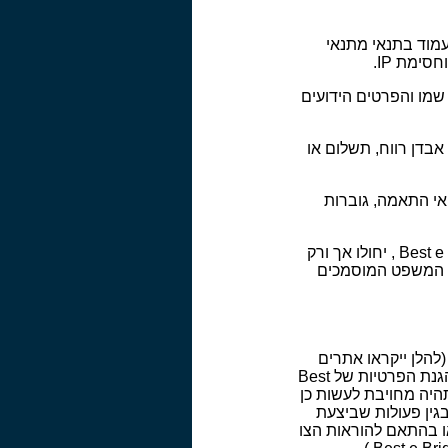
 יעמוד בתנאי מתנאי
ימת IP.
תה, זכאית לחשוף את שמו והפרטים הידועים
אבדן רווח, תשלום או
ר המצוי באתר Best e Bridge , ובמקרה של אי התאמה, גוברות
על הסכם זה, כמו גם על הוראות כל התקנונים ותנאי השימוש האחרים המופיעים באתר Best e Bridge , יחולו אך ורק
תי המשפט המוסמכים
 (להלן ייקראו אתרים
אלה, למען הנוחות, "אתרי Best e Bridge " או "האתרים"). כל הפרטים אודותיך כפופים לכללי הגנת הפרטיות של Best
 תהיה מחויבת לעשות כן
בגין פעולות שביצעת
 כי נפגע ממך או בהתאם להוראות הצו