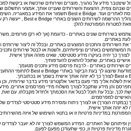
 שיצטבר מידע על נוהגיך, מוצרים ושירותים שרכשת או ביקשת למכו
 שבהם צפית, ההצעות והשירותים שעניינו אותך, אמצעי התשלום ש
המחשב שבאמצעותו נכנסת לאתרים ועוד. Best e Bridge תשמור את המ
בנתונים שתמסור בעת תהליך ההרשמה לשירו
- וזאת למטרות המפורטות להלן:
תמש בשירותים שונים באתרים - כדוגמת (אך לא רק) פורומים, משחקי
 לעת באתרים.
את השירותים והתכנים המוצעים באתרים, ובכלל זה ליצור שירותים 
 המשתמשים באתרים וציפיותיהם, ולשנות או לבטל שירותים ותכנים
 אישיים באתרים, שתוכל להתאים להעדפותיך.
ים ושירותים באתרים - לרבות פרסום מידע ותכנים מטעמך.
כדי להתאים את המודעות שיוצגו לך בעת הביקור בא
Best e Br רשאית לשלוח אליך מדי פעם בדואר אלקטרוני מידע בדבר שירותיה, וכן 
פרסם והן מידע שתקבל לצורך משלוח מידי מפרסמים אחרים. מידע 
האישיים למפרסמים.
 (במקרה הצורך) או לצורך ניתוח ומסירת מידע סטטיסטי לצדדים שלי
לא יזהה אותך אישית.
מפורטת במדיניות פרטיות זו או בתנאי השימוש של איזה מהשירותים
 ופיתוחם של האתרים. המידע המשמש לצורך זה לא יועבר לצדדים ש
ת מדיניות פרטיות זו, כפי שתעודכן מפעם לפעם.