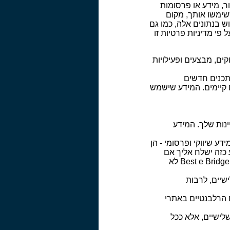
ר, מידע או פרסומות
שימשו אותך, מקום
ידע במאגריה. השימוש בנתונים אלה, כמו גם
תים השונים באתרי Best e Bridge , ייעשה רק על פי מדיניות פרטיות זו
ם, מבצעים ופעילויות
ותכנים חדשים
 קיימים. המידע שישמש
תרי Best e Bridge לתחומי ההתעניינות שלך. המידע
מידע שיווקי ופרסומי - הן
כזה ישלח אליך אם
נתת הסכמה מפורשת לכך, ובכל עת תוכל לבטל את הסכמתך ולחדול מקבלתו. עם זאת, Best e Bridge לא
שיים, לרבות
 הרלבנטיים באתרי
לישיים, אלא ככל