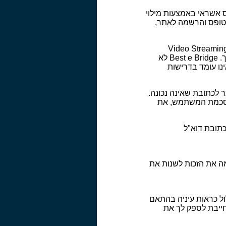
 אשראי באמצעות מילוי
בטופס והרשמה לאתר,
Video Streaming , Progressive 
וטכנולוגיות דומות אחרות . יתכנו תקלות בצפייה שאינן קשורות לאתר אלא לספק האינטרנט שלך. Best e Bridge לא
נו עומד בדרישות
גין משלוח מוצר לכתובת שאינה נכונה.
 קבלת הסכמת המשתמש, את
יים המפורסם באתר. Best e Bridge שומרת לעצמה את הזכות לשנות את
המסלול כראות עיניה בהתאם
חייבת לספק לך את