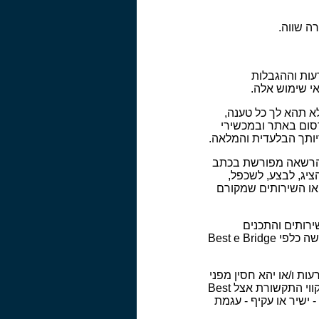
ה שווה.
ים, ההודעות וההגבלות
י שימוש אלה.
תאם להחלטות החברה, ולא תהא לך כל טענה,
שיעורר הפרסום באתר ובמכשירי
יותך הבלעדית והמלאה.
מסחרי ללא הרשאה מפורשת בכתב
יג, לבצע, לשכפל,
 או השירותים שמקורם
השירותים והתכנים
הניתנים בו, וזאת ללא צורך להודיע לך על כך מראש. על כן, לא תהא לך כל טענה, תביעה או דרישה כלפי Best e Bridge
פרעות ו/או יהא חסין מפני
גישה לא חוקית למחשבי Best e Bridge , נזקים, קלקולים, תקלות, כשלים בחומרה, תוכנה או בקווי התקשורת אצל Best
Best  לא תהא אחראית לכל נזק - ישיר או עקיף - עגמת