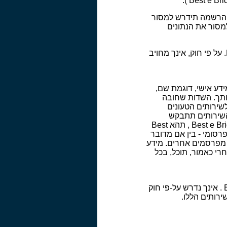
Bes טעונים הרשמה. במסגרת ההרשמה תידרש למסור
מסור את הנתונים
הנתונים שתמסור בעת ההרשמה לשירותים באתרים יישמרו במאגר המידע של Best e Bridge. על פי חוק, אינך מחויב
 למסור מידע אישי, דוגמת שם,
ותך. השדות שחובה
שירותים הטעונים
חדים מהשירותים תתבקש
להוסיף ולמסור נתונים נוספים, המתחייבים מאופי השירות. עם רישומך במאגר המידע של Best e Bridge , תהא Best
ופרסומי - בין אם מדובר
קבל Best e Bridge לצורך משלוח מידי מפרסמים אחרים. מידע
י כאמור, תוכל, בכל
הנתונים שתמסור בעת ההרשמה לשירותים באתרים, יישמרו במאגר המידע של Best e Bridge . אינך נדרש על-פי חוק
רותים הללו.