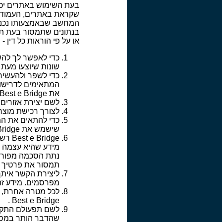
בעת השימוש באתרים יכול
שקראת באתרים, העמודים
או על פי הוראות כל דין 
כדי לאפשר לך להש
שונות שיוצעו מעת
כדי לשפר ולהעשיר 
המתאימים לדרישות
את Best e Bridge לצורך כך יהיה בעיקרו מידע סטטיסטי, שאינו מזהה אותך אישית.
לשם יצירת אזורים
לצורך רכישת מוצר
שישמש את Best e Bridge לצורך כך לא יזהה אותך אישית בשמך או בכתובתך.
idge
מידע שהיא עצמה ת
תמסור את פרטיך 
ליצירת הקשר איתך
מפרסמים. מידע זה 
לכל מטרה אחרת, ה
Best e Bridge .
לשם תפעולם התקין
שהדבר הותר במסגר