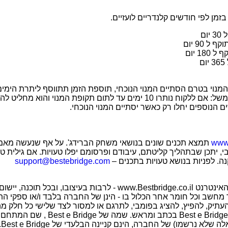
בזמן לפי חודשים קלנדריים לועזיים.
ום
ל 90 יום
18 יום
ם
מנוי בטרם הסתיים המנוי הנוכחי, תוספת הזמן תתווסף ליתרת הימים
הקיים. הלקוח לא יפגע. למשל: אם ללקוח נותרו 10 ימים עד לתום תקופת המנו
www.
תמצא תכנים שונים בנושאי משחק הברידג'. על אף שנעשה מאמץ
י, יתכן שבתהליך קליטתם, עיבודם ופרסומם יפלו טעויות. אם גילית ט
ה. לפניות בנושא טעויות בתכנים –
support@bestebridge.com
כל זכויות היוצרים באתר האינטרנט www.Bestbridge.co.il - לרבות בעיצובו
ד מחשב וכל חומר אחר הכלול בו - הינן של החברה בלבד ו/או ספקי התו
 להעתיק, להפיץ, להציג בפומבי, לתרגם או למסור לצד שלישי כל חלק 
הסכמתה המפורשת של Best e Bridge בכתב ומראש
 נרשמו) של החברה, הינם קניינה הבלעדי של Best e Bridge.