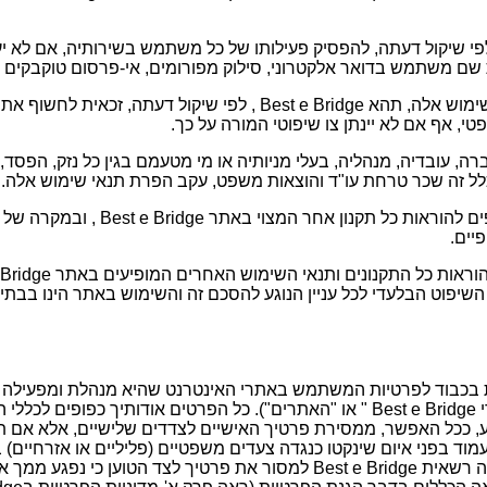
Bes רשאית, לפי שיקול דעתה, להפסיק פעילותו של כל משתמש בשירותיה, אם לא
ם משתמש בדואר אלקטרוני, סילוק מפורומים, אי-פרסום טוקבקים וחס
היה ויפר משתמש תנאי שימוש אלה, תהא Best e Bridge , לפי שיקול דע
טי, אף אם לא יינתן צו שיפוטי המורה על כך.
עובדיה, מנהליה, בעלי מניותיה או מי מטעמם בגין כל נזק, הפסד, 
לל זה שכר טרחת עו"ד והוצאות משפט, עקב הפרת תנאי שימוש אלה.
תנאי שימוש אלה מצטרפים להוראות כל תקנון אח
יים.
 השיפוט הבלעדי לכל עניין הנוגע להסכם זה והשימוש באתר הינו בב
Bes מתייחסת בכבוד לפרטיות המשתמש באתרי האינטרנט שהיא מנהלת ומפעילה
ה תימנע, ככל האפשר, ממסירת פרטיך האישיים לצדדים שלישיים, אלא אם
עמוד בפני איום שינקטו כנגדה צעדים משפטיים (פליליים או אזרחיים) 
באתר החברה. במקרה זה רשאית Best e Bridge למסור את פרטיך לצד הטוען