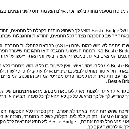
מנוסח מטעמי נוחות בלשון זכר, אולם הוא מתייחס לשני המינים בצור
השימוש באתר האינטרנט של Best e Bridge מוצע לך כשהוא מותנה בקבלת כל התנא
באתר ייחשב כהסכמה מצדך לכל התנאים, ההודעות וההגבלות שבתנא
השימוש באתר ובתכנים שבו ניתנים לשימוש כמות שהם (AS IS) בה
תביעה או דרישה כלפי Best e Bridge בגין תכונות השימוש, המגבלות או התגובות 
תכנים המוצגים באתר, במכשירי הקצה ובשירותי האתר ייעשו על אחר
אתר האינטרנט של Best e Bridge מוגבל לשימוש אישי, ואין לעשות בו כל שימוש 
 חל איסור מוחלט לבצע בו שינויים או להעתיק, להפיץ, לשדר, להצ
יצור עבודות נגזרות או למכור פריט מפריטי המידע, התוכנה, המוצרים
Bes רשאית לסגור את האתר ולשנות, מעת לעת, את מבנהו, מראהו וזמינותם של 
Be אינה מתחייבת שהשירות הניתן באתר לא יופרע, יינתן כסדרו ללא הפסקות וה
e Bridge או מי מספקיה או ייפגע מכל סיבה אחרת, ו-e Bridge
לך או לרכושך עקב כך.